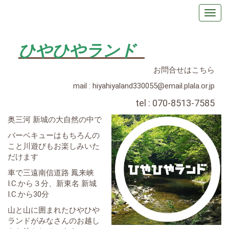
ひやひやランド
お問合せはこちら
mail : hiyahiyaland330055@email.plala.or.jp
tel : 070-8513-7585
奥三河 新城の大自然の中で
バーベキューはもちろんの
こと川遊びもお楽しみいた
だけます
車で三遠南信道路 鳳来峡
I.C.から３分、新東名 新城
I.C.から30分
山と山に囲まれたひやひや
ランドがみなさんのお越し