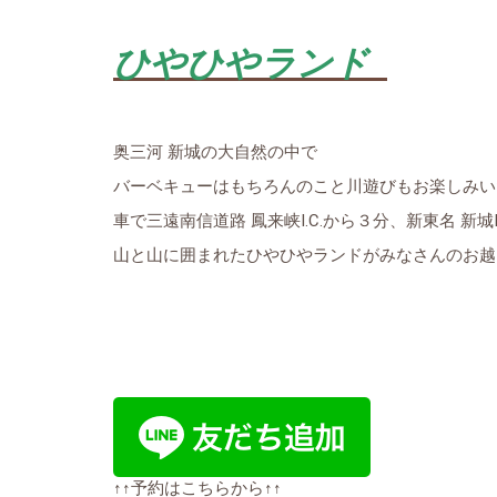
ひやひやランド
奥三河 新城の大自然の中で
バーベキューはもちろんのこと川遊びもお楽しみい
車で三遠南信道路 鳳来峡I.C.から３分、新東名 新城I.
山と山に囲まれたひやひやランドがみなさんのお越
↑↑予約はこちらから↑↑