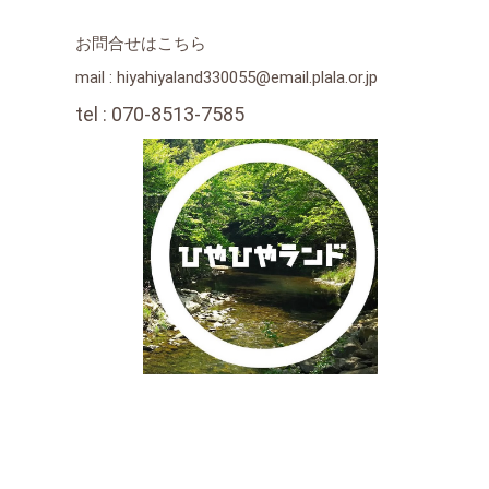
お問合せはこちら
mail : hiyahiyaland330055@email.plala.or.jp
tel : 070-8513-7585